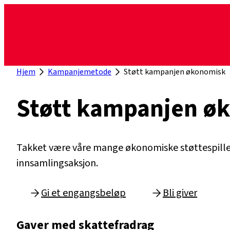
Hopp
til
innhold
Hjem
Kampanjemetode
Støtt kampanjen økonomisk
Støtt kampanjen ø
Takket være våre mange økonomiske støttespillere 
innsamlingsaksjon.
Gi et engangsbeløp
Bli giver
Gaver med skattefradrag