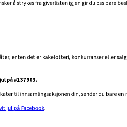
sker å strykes fra giverlisten igjen gir du oss bare be
er, enten det er kakelotteri, konkurranser eller salg
 jul på #137903.
kater til innsamlingsaksjonen din, sender du bare en m
vit jul på Facebook
.