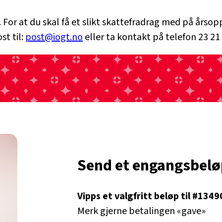
ag. For at du skal få et slikt skattefradrag med på år
st til:
post@iogt.no
eller ta kontakt på telefon 23 21 
Send et engangsbelø
Vipps et valgfritt beløp til #1349
Merk gjerne betalingen «gave»